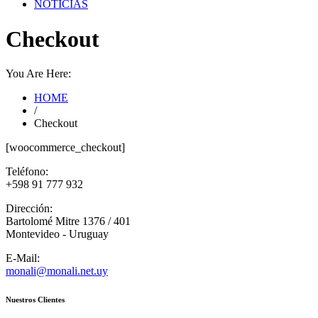
NOTICIAS
Checkout
You Are Here:
HOME
/
Checkout
[woocommerce_checkout]
Teléfono:
+598 91 777 932
Dirección:
Bartolomé Mitre 1376 / 401
Montevideo - Uruguay
E-Mail:
monali@monali.net.uy
Nuestros Clientes