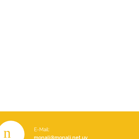
E-Mail:
monali@monali.net.uy