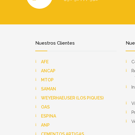
Nuestros Clientes
Nues
AFE
C
ANCAP
R
MTOP
I
SAMAN
WEYERHAEUSER (LOS PIQUES)
V
OAS
P
ESPINA
V
ANP
CEMENTOS ARTIGAS