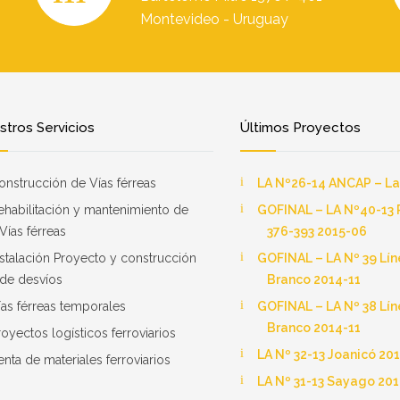
Montevideo - Uruguay
tros Servicios
Últimos Proyectos
onstrucción de Vías férreas
LA Nº26-14 ANCAP – La
ehabilitación y mantenimiento de
GOFINAL – LA Nº40-13 
Vías férreas
376-393 2015-06
nstalación Proyecto y construcción
GOFINAL – LA Nº 39 Líne
de desvíos
Branco 2014-11
ías férreas temporales
GOFINAL – LA Nº 38 Líne
Branco 2014-11
royectos logísticos ferroviarios
LA Nº 32-13 Joanicó 20
enta de materiales ferroviarios
LA Nº 31-13 Sayago 20