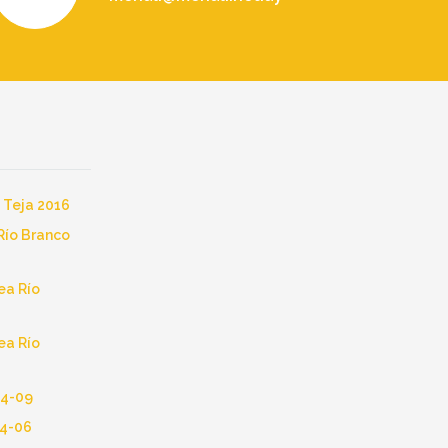
 Teja 2016
Río Branco
a Río
a Río
14-09
14-06