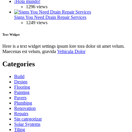
¡Hola mundo!
1296 views
Signs You Need Drain Repair Services
1249 views
Text Widget
Here is a text widget settings ipsum lore tora dolor sit amet velum.
Maecenas est velum, gravida
Vehicula Dolor
Categories
Build
Design
Flooring
Painting
Pavers
Plumbing
Renovation
Repairs
Sin categorizar
Solar Systems
Tiling