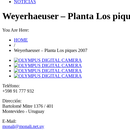
NOTICIAS
Weyerhaeuser – Planta Los piqu
You Are Here:
HOME
/
Weyerhaeuser – Planta Los piques 2007
Teléfono:
+598 91 777 932
Dirección:
Bartolomé Mitre 1376 / 401
Montevideo - Uruguay
E-Mail:
monali@monali.net.uy