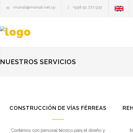
monali@monali.net.uy
+598 91 777 932
NUESTROS SERVICIOS
CONSTRUCCIÓN DE VÍAS FÉRREAS
REH
Contamos con personal técnico para el diseño y
N