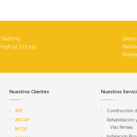
Teléfono:
Direcc
+598 91 777 932
Bartol
Monte
Nuestros Clientes
Nuestros Servic
AFE
Construcción d
ANCAP
Rehabilitación
Vías férreas
MTOP
Instalación Pr