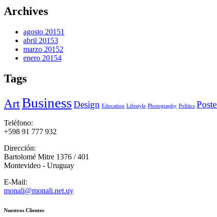
Archives
agosto 2015
1
abril 2015
3
marzo 2015
2
enero 2015
4
Tags
Business
Art
Design
Poste
Education
Lifestyle
Photography
Politics
Teléfono:
+598 91 777 932
Dirección:
Bartolomé Mitre 1376 / 401
Montevideo - Uruguay
E-Mail:
monali@monali.net.uy
Nuestros Clientes