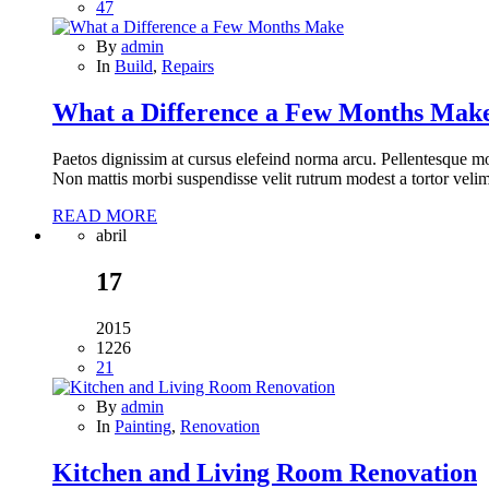
47
By
admin
In
Build
,
Repairs
What a Difference a Few Months Mak
Paetos dignissim at cursus elefeind norma arcu. Pellentesque mo
Non mattis morbi suspendisse velit rutrum modest a tortor velim
READ MORE
abril
17
2015
1226
21
By
admin
In
Painting
,
Renovation
Kitchen and Living Room Renovation