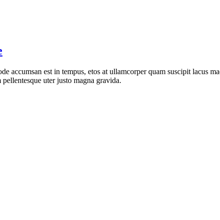
e
de accumsan est in tempus, etos at ullamcorper quam suscipit lacus mae
 pellentesque uter justo magna gravida.