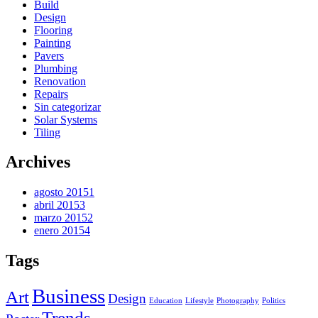
Build
Design
Flooring
Painting
Pavers
Plumbing
Renovation
Repairs
Sin categorizar
Solar Systems
Tiling
Archives
agosto 2015
1
abril 2015
3
marzo 2015
2
enero 2015
4
Tags
Business
Art
Design
Education
Lifestyle
Photography
Politics
Trends