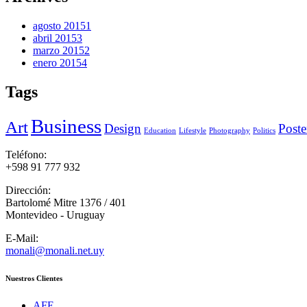
agosto 2015
1
abril 2015
3
marzo 2015
2
enero 2015
4
Tags
Business
Art
Design
Poste
Education
Lifestyle
Photography
Politics
Teléfono:
+598 91 777 932
Dirección:
Bartolomé Mitre 1376 / 401
Montevideo - Uruguay
E-Mail:
monali@monali.net.uy
Nuestros Clientes
AFE